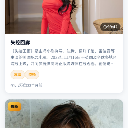
99:42
失控回廊
《失控回廊》是由冯小刚执导，沈腾、易烊千玺、雷佳音等
主演的英国犯罪电影。2023年11月16日于英国及全球多地区
院线上映，并同步提供高清正版流媒体在线观看。剧情与看
点：聚焦案件与人性灰色地带，张力十足，兼具社会观察与
高清
流畅
戏剧冲突。本片适合检索「失控回廊」「冯小刚」「犯罪」
「英国」「2023」「2023-11-16上映」等关键词的影迷阅读
5.2万
33个月前
简介与主创信息。
最新