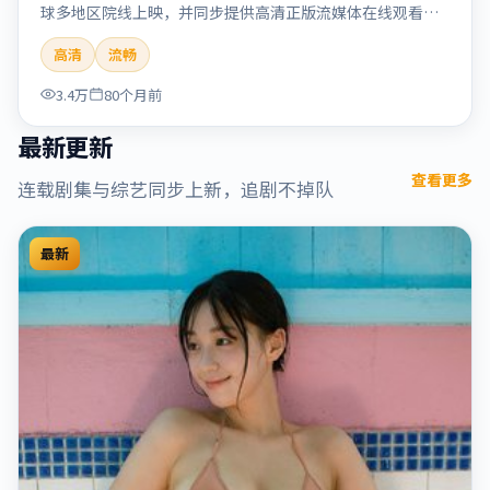
球多地区院线上映，并同步提供高清正版流媒体在线观看。
剧情与看点：情感细腻动人，人物关系真实可信，适合喜欢
高清
流畅
温情叙事的观众。本片适合检索「烈日晨星」「顾长卫」
「爱情」「美国」「2019」「2019-12-15上映」等关键词的
3.4万
80个月前
影迷阅读简介与主创信息。
最新更新
查看更多
连载剧集与综艺同步上新，追剧不掉队
最新