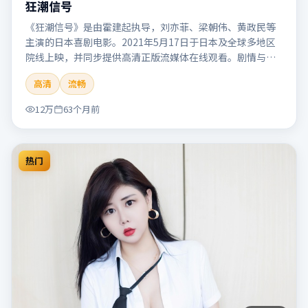
狂潮信号
《狂潮信号》是由霍建起执导，刘亦菲、梁朝伟、黄政民等
主演的日本喜剧电影。2021年5月17日于日本及全球多地区
院线上映，并同步提供高清正版流媒体在线观看。剧情与看
点：笑点自然生活化，轻松解压，适合全家或朋友一起观
高清
流畅
看。本片适合检索「狂潮信号」「霍建起」「喜剧」「日
本」「2021」「2021-05-17上映」等关键词的影迷阅读简介
12万
63个月前
与主创信息。
热门