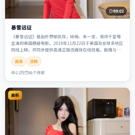
99:02
暴雪远征
《暴雪远征》是由朴赞郁执导，咏梅、朱一龙、易烊千玺等
主演的美国悬疑电影。2019年11月22日于美国及全球多地区
院线上映，并同步提供高清正版流媒体在线观看。剧情与看
点：悬念层层推进，线索相互勾连，结局出人意料，适合推
高清
流畅
理爱好者。本片适合检索「暴雪远征」「朴赞郁」「悬疑」
「美国」「2019」「2019-11-22上映」等关键词的影迷阅读
2.2万
81个月前
简介与主创信息。
最新