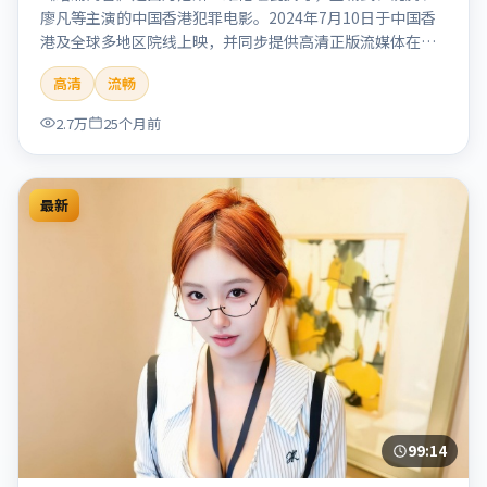
廖凡等主演的中国香港犯罪电影。2024年7月10日于中国香
港及全球多地区院线上映，并同步提供高清正版流媒体在线
观看。剧情与看点：聚焦案件与人性灰色地带，张力十足，
高清
流畅
兼具社会观察与戏剧冲突。本片适合检索「暗涌寓言」「丹
尼斯·维伦纽瓦」「犯罪」「中国香港」「2024」「2024-
2.7万
25个月前
07-10上映」等关键词的影迷阅读简介与主创信息。
最新
99:14