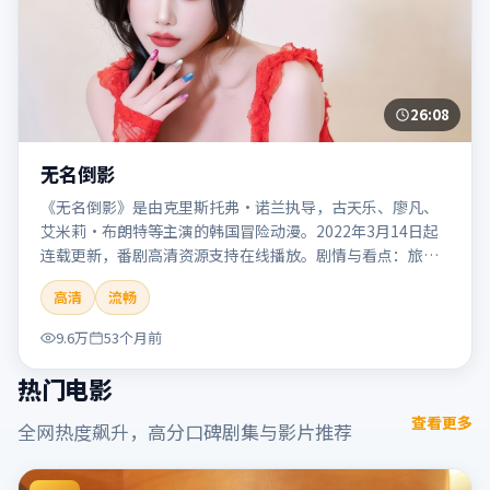
26:08
无名倒影
《无名倒影》是由克里斯托弗·诺兰执导，古天乐、廖凡、
艾米莉·布朗特等主演的韩国冒险动漫。2022年3月14日起
连载更新，番剧高清资源支持在线播放。剧情与看点：旅程
险象环生，奇观与友情并行，带来沉浸式探险体验。本片适
高清
流畅
合检索「无名倒影」「克里斯托弗·诺兰」「冒险」「韩
国」「2022」「2022-03-14上映」等关键词的影迷阅读简介
9.6万
53个月前
与主创信息。
热门电影
查看更多
全网热度飙升，高分口碑剧集与影片推荐