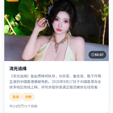
93:07
流光追缉
《流光追缉》是由贾樟柯执导，刘亦菲、雷佳音、甄子丹等
主演的中国香港悬疑电影。2020年9月17日于中国香港及全
球多地区院线上映，并同步提供高清正版流媒体在线观看。
剧情与看点：悬念层层推进，线索相互勾连，结局出人意
高清
流畅
料，适合推理爱好者。本片适合检索「流光追缉」「贾樟
柯」「悬疑」「中国香港」「2020」「2020-09-17上映」等
2.9万
71个月前
关键词的影迷阅读简介与主创信息。