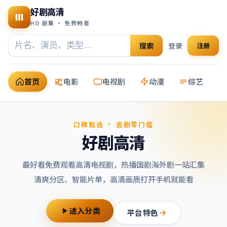
好剧高清
HD 剧集 · 免费畅看
搜索
登录
注册
首页
电影
电视剧
动漫
综艺
口碑甄选 · 追剧零门槛
好剧高清
最好看免费观看高清电视剧
，热播国剧海外剧一站汇集
清爽分区、智能片单，高清画质打开手机就能看
进入分类
平台特色