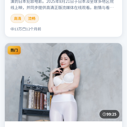
演的日本犯罪电影。2025年8月21日于日本及全球多地区院
线上映，并同步提供高清正版流媒体在线观看。剧情与看
点：聚焦案件与人性灰色地带，张力十足，兼具社会观察与
高清
流畅
戏剧冲突。本片适合检索「南港信号」「管虎」「犯罪」
「日本」「2025」「2025-08-21上映」等关键词的影迷阅读
13万
12个月前
简介与主创信息。
热门
99:25