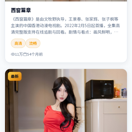
西窗篇章
《西窗篇章》是由文牧野执导，王景春、张家辉、张子枫等
主演的中国香港动漫电视剧。2022年2月5日起首播，全集高
清完整版支持在线追剧与回看。剧情与看点：画风鲜明，想
象力丰富，剧情适合青少年与动画爱好者。本片适合检索
高清
流畅
「西窗篇章」「文牧野」「动漫」「中国香港」「2022」
「2022-02-05上映」等关键词的影迷阅读简介与主创信息。
11万
54个月前
最新