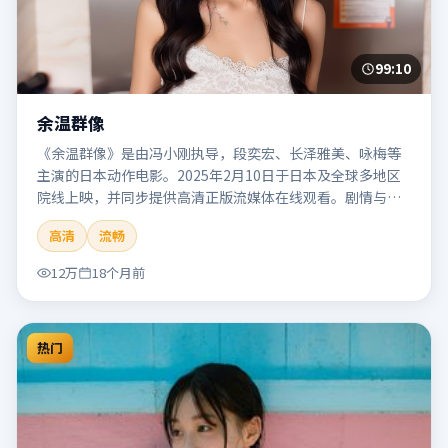
99:10
余温群像
《余温群像》是由冯小刚执导，段奕宏、长泽雅美、咏梅等
主演的日本动作电影。2025年2月10日于日本及全球多地区
院线上映，并同步提供高清正版流媒体在线观看。剧情与看
点：动作场面密集，节奏明快，适合喜欢热血追缉与爆破场
高清
流畅
面的观众。本片适合检索「余温群像」「冯小刚」「动作」
「日本」「2025」「2025-02-10上映」等关键词的影迷阅读
12万
18个月前
简介与主创信息。
热门