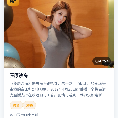
热门
47:57
荒原沙海
《荒原沙海》是由薛晓路执导，朱一龙、马伊琍、杨紫琼等
主演的泰国科幻电视剧。2019年4月25日起首播，全集高清
完整版支持在线追剧与回看。剧情与看点：世界观设定新
颖，视觉奇观与哲思并存，探讨科技与人性的边界。本片适
高清
流畅
合检索「荒原沙海」「薛晓路」「科幻」「泰国」「2019」
「2019-04-25上映」等关键词的影迷阅读简介与主创信息。
13万
88个月前