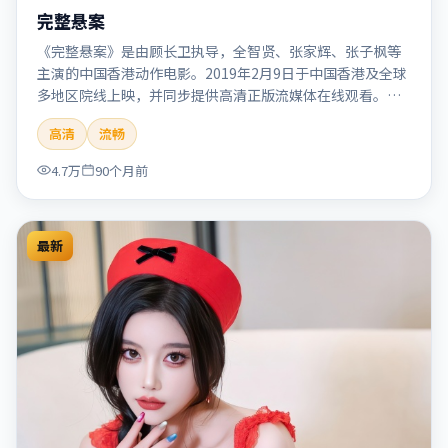
完整悬案
《完整悬案》是由顾长卫执导，全智贤、张家辉、张子枫等
主演的中国香港动作电影。2019年2月9日于中国香港及全球
多地区院线上映，并同步提供高清正版流媒体在线观看。剧
情与看点：动作场面密集，节奏明快，适合喜欢热血追缉与
高清
流畅
爆破场面的观众。本片适合检索「完整悬案」「顾长卫」
「动作」「中国香港」「2019」「2019-02-09上映」等关键
4.7万
90个月前
词的影迷阅读简介与主创信息。
最新