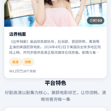
97:59
边界档案
《边界档案》是由陈凯歌执导，赵丽颖、菅田将晖、黄渤等
主演的美国犯罪电影。2024年4月2日于美国及全球多地区院
线上映，并同步提供高清正版流媒体在线观看。剧情与看
点：聚焦案件与人性灰色地带，张力十足，兼具社会观察与
高清
流畅
戏剧冲突。本片适合检索「边界档案」「陈凯歌」「犯罪」
「美国」「2024」「2024-04-02上映」等关键词的影迷阅读
12万
28个月前
简介与主创信息。
平台特色
好剧高清
以剧集为核心，兼顾电影综艺，让你流畅、清
晰地看完每一集