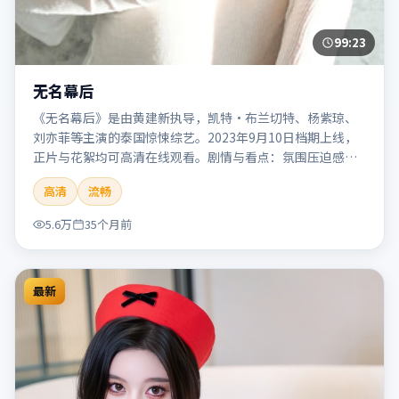
99:23
无名幕后
《无名幕后》是由黄建新执导，凯特·布兰切特、杨紫琼、
刘亦菲等主演的泰国惊悚综艺。2023年9月10日档期上线，
正片与花絮均可高清在线观看。剧情与看点：氛围压迫感
强，节奏紧张，适合追求刺激观影体验的观众。本片适合检
高清
流畅
索「无名幕后」「黄建新」「惊悚」「泰国」「2023」
「2023-09-10上映」等关键词的影迷阅读简介与主创信息。
5.6万
35个月前
最新