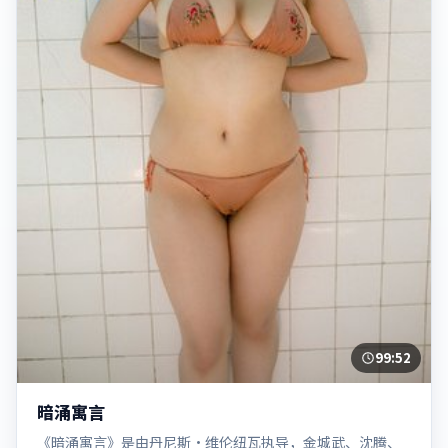
99:52
暗涌寓言
《暗涌寓言》是由丹尼斯·维伦纽瓦执导，金城武、沈腾、