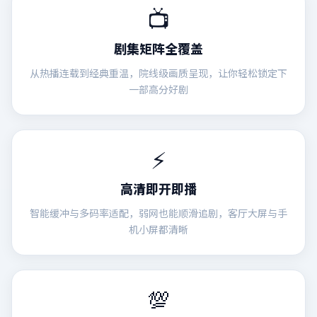
📺
剧集矩阵全覆盖
从热播连载到经典重温，院线级画质呈现，让你轻松锁定下
一部高分好剧
⚡
高清即开即播
智能缓冲与多码率适配，弱网也能顺滑追剧，客厅大屏与手
机小屏都清晰
💯