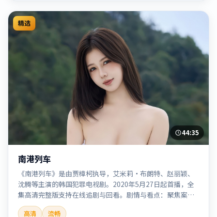
精选
44:35
南港列车
《南港列车》是由贾樟柯执导，艾米莉·布朗特、赵丽颖、
沈腾等主演的韩国犯罪电视剧。2020年5月27日起首播，全
集高清完整版支持在线追剧与回看。剧情与看点：聚焦案件
与人性灰色地带，张力十足，兼具社会观察与戏剧冲突。本
高清
流畅
片适合检索「南港列车」「贾樟柯」「犯罪」「韩国」