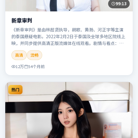
99:13
新章审判
《新章审判》是由林超贤执导，胡歌、黄渤、河正宇等主演
的泰国悬疑电影。2022年2月2日于泰国及全球多地区院线上
映，并同步提供高清正版流媒体在线观看。剧情与看点：悬
念层层推进，线索相互勾连，结局出人意料，适合推理爱好
高清
流畅
者。本片适合检索「新章审判」「林超贤」「悬疑」「泰
国」「2022」「2022-02-02上映」等关键词的影迷阅读简介
12万
54个月前
与主创信息。
热门