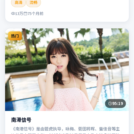
高清
流畅
片适合检索「南港列车」「贾樟柯」「犯罪」「韩国」
「2020」「2020-05-27上映」等关键词的影迷阅读简介与主
13万
75个月前
创信息。
热门
95:19
南港信号
《南港信号》是由管虎执导，咏梅、菅田将晖、雷佳音等主