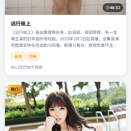
48:32
远行纸上
《远行纸上》是由黄建新执导，赵丽颖、菅田将晖、朱一龙
等主演的日本冒险电视剧。2019年2月7日起首播，全集高清
完整版支持在线追剧与回看。剧情与看点：旅程险象环生，
奇观与友情并行，带来沉浸式探险体验。本片适合检索「远
高清
流畅
行纸上」「黄建新」「冒险」「日本」「2019」「2019-02-
07上映」等关键词的影迷阅读简介与主创信息。
12万
90个月前
热门