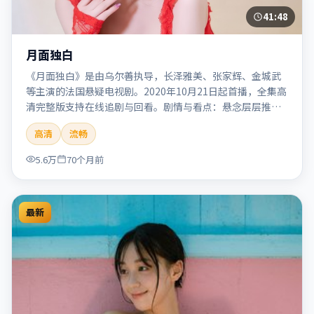
41:48
月面独白
《月面独白》是由乌尔善执导，长泽雅美、张家辉、金城武
等主演的法国悬疑电视剧。2020年10月21日起首播，全集高
清完整版支持在线追剧与回看。剧情与看点：悬念层层推
进，线索相互勾连，结局出人意料，适合推理爱好者。本片
高清
流畅
适合检索「月面独白」「乌尔善」「悬疑」「法国」
「2020」「2020-10-21上映」等关键词的影迷阅读简介与主
5.6万
70个月前
创信息。
最新